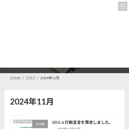
コ
ナ
ン
ビ
テ
ゲ
ン
ー
ツ
シ
へ
ョ
ス
ン
キ
に
ッ
移
ブログ
プ
動
HOME
ブログ
2024年11月
2024年11月
SDGｓ行動宣言を策定しました。
未分類
2024年11月13日